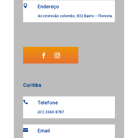

Endereço
Av.cristovão colombo, 832 Bairro – Floresta
Curitiba

Telefone
(41) 3340-8787

Email