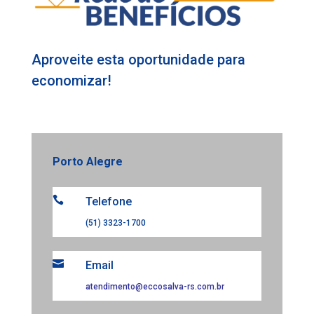
Aproveite esta oportunidade para
economizar!
Porto Alegre

Telefone
(51) 3323-1700

Email
atendimento@eccosalva-rs.com.br