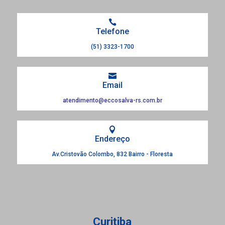

Telefone
(51) 3323-1700

Email
atendimento@eccosalva-rs.com.br

Endereço
Av.Cristovão Colombo, 832 Bairro - Floresta
Curitiba